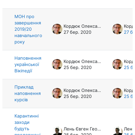
Список обговорень. Показано 6 з 6
МОН про
завершення
Кордюк Олександр Анатолійович
2019/20
27 бер. 2020
27 б
навчального
року
Наповнення
Кордюк Олександр Анатолійович
української
25 бер. 2020
25 б
Вікіпедії
Приклад
Кордюк Олександр Анатолійович
наповнення
25 бер. 2020
25 б
курсів
Карантинні
заходи
будуть
Лень Євген Георгійович
продовжені
25 бер. 2020
25 б