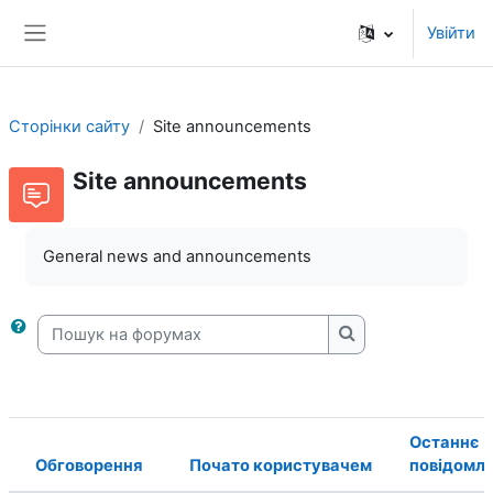
Перейти до головного вмісту
Увійти
Бокова панель
Сторінки сайту
Site announcements
Site announcements
General news and announcements
Пошук на форумах
Пошук на форума
Останнє
Обговорення
Почато користувачем
повідомл
Статус