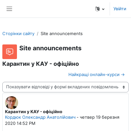
Перейти до головного вмісту
Увійти
Бокова панель
Сторінки сайту
Site announcements
Site announcements
Карантин у КАУ - офіційно
Найкращі онлайн-курси →
Тип показу
Карантин у КАУ - офіційно
Кількість відповідей: 0
Кордюк Олександр Анатолійович
-
четвер 19 березня
2020 14:52 PM