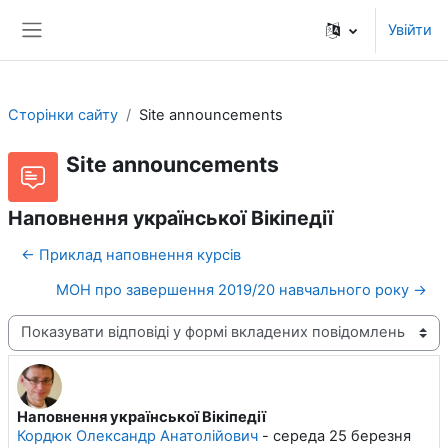
Перейти до головного вмісту
Увійти
Бокова панель
Сторінки сайту
Site announcements
Site announcements
Наповнення української Вікіпедії
← Приклад наповнення курсів
МОН про завершення 2019/20 навчального року →
Тип показу
Наповнення української Вікіпедії
Кількість відповідей: 0
Кордюк Олександр Анатолійович
-
середа 25 березня