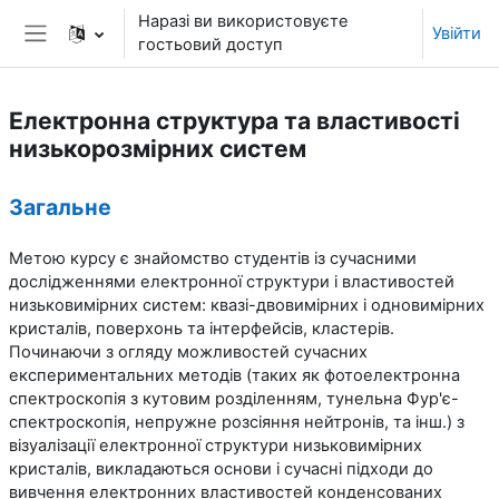
Перейти до головного вмісту
Наразі ви використовуєте
Увійти
гостьовий доступ
Бокова панель
Електронна структура та властивості
низькорозмірних систем
Структура за темами
Загальне
Метою курсу є знайомство студентів із сучасними
дослідженнями електронної структури і властивостей
низьковимірних систем: квазі-двовимірних і одновимірних
кристалів, поверхонь та інтерфейсів, кластерів.
Починаючи з огляду можливостей сучасних
експериментальних методів (таких як фотоелектронна
спектроскопія з кутовим розділенням, тунельна Фур'є-
спектроскопія, непружне розсіяння нейтронів, та інш.) з
візуалізації електронної структури низьковимірних
кристалів, викладаються основи і сучасні підходи до
вивчення електронних властивостей конденсованих