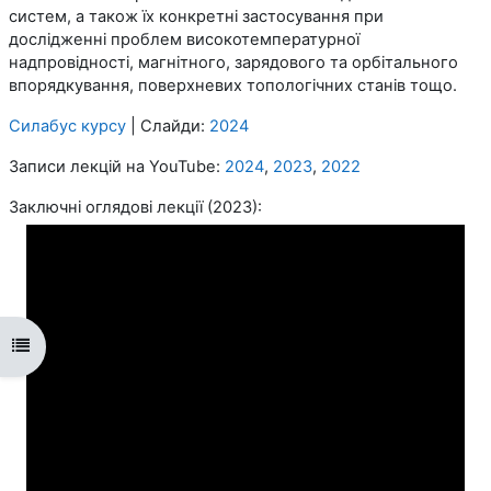
систем, а також їх конкретні застосування при
дослідженні проблем високотемпературної
надпровідності, магнітного, зарядового та орбітального
впорядкування, поверхневих топологічних станів тощо.
Силабус курсу
| Слайди:
2024
Записи лекцій на YouTube:
2024
,
2023
,
2022
Заключні оглядові лекції (2023):
Відкритий покажчик курсу