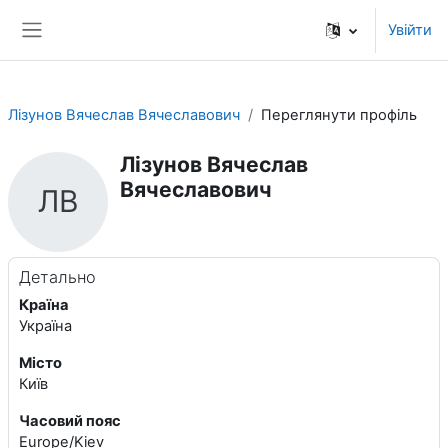
Перейти до головного вмісту
Увійти
Бокова панель
Лізунов Вячеслав Вячеславович
Переглянути профіль
Лізунов Вячеслав
Вячеславович
ЛВ
Профіль користувача
Детально
Країна
Україна
Місто
Київ
Часовий пояс
Europe/Kiev