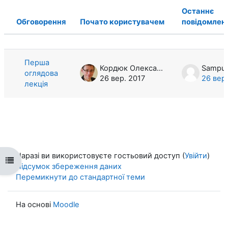
Останнє
Обговорення
Почато користувачем
повідомлен
Статус
Список обговорень. Показано 1 з 1 
Перша
Кордюк Олександр Анатолійович
оглядова
26 вер. 2017
26 вер.
лекція
Наразі ви використовуєте гостьовий доступ (
Увійти
)
Відкритий покажчик курсу
Підсумок збереження даних
Перемикнути до стандартної теми
На основі
Moodle