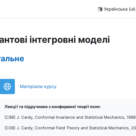
Українська ‎(uk)
антові інтегровні моделі
руктура за темами
гальне
URL (веб-посилання)
Матеріали курсу
Лекції та підручники з конформної теорії поля:
[C88] J. Cardy, Conformal Invariance and Statistical Mechanics, 1988
[C08] J. Cardy, Conformal Field Theory and Statistical Mechanics, 2