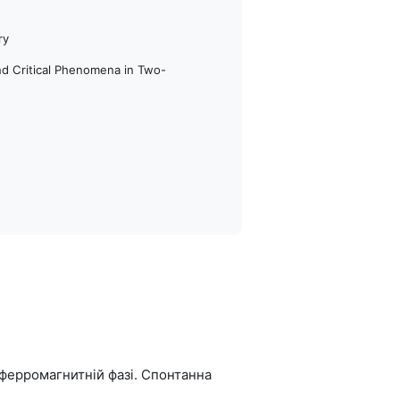
ry
nd Critical Phenomena in Two-
ферромагнитній фазі. Спонтанна