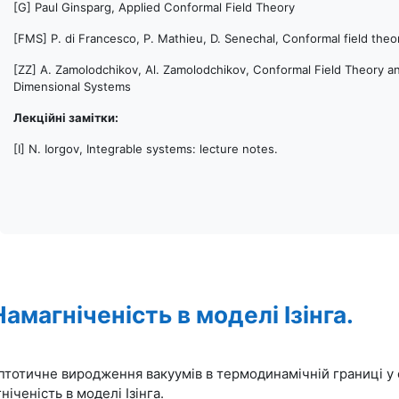
[G] Paul Ginsparg, Applied Conformal Field Theory
[FMS] P. di Francesco, P. Mathieu, D. Senechal, Conformal field theo
[ZZ] A. Zamolodchikov, Al. Zamolodchikov, Conformal Field Theory a
Dimensional Systems
Лекційні замітки:
[I] N. Iorgov, Integrable systems: lecture notes.
Намагніченість в моделі Ізінга.
тотичне виродження вакуумів в термодинамічній границі у 
ніченість в моделі Ізінга.