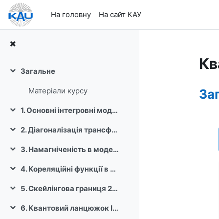
Перейти до головного вмісту
На головну
На сайт КАУ
Кв
Загальне
Згорнути
Ст
Матеріали курсу
За
1. Основні інтегровні моделі статфізики та квантової теорії
Згорнути
2. Діагоналізація трансфер-матриц двовимірної моделі Ізінга
Згорнути
3. Намагніченість в моделі Ізінга.
Згорнути
4. Кореляційні функції в моделі Ізінга
Згорнути
5. Скейлінгова границя 2D моделі Ізінга
Згорнути
6. Квантовий ланцюжок Ізінга в поперечному полі
Згорнути