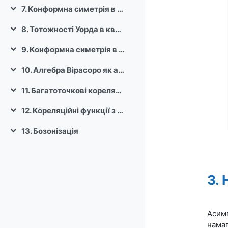
7. Конформна симетрія в n-вимірному просторі
Згорнути
8. Тотожності Уорда в квантовій теорії поля
Згорнути
9. Конформна симетрія в 2-вимірному просторі
Згорнути
10. Алгебра Вірасоро як алгебра симетрій в конформній теорії поля
Згорнути
11. Багатоточкові кореляційні функції в конформній теорії поля
Згорнути
12. Кореляційні функції з виродженими полями
Згорнути
13. Бозонізація
Згорнути
3. 
Асимп
намаг