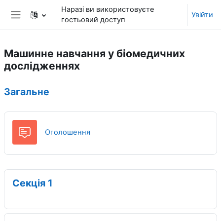
Перейти до головного вмісту
Наразі ви використовуєте
Увійти
гостьовий доступ
Бокова панель
Машинне навчання у біомедичних
дослідженнях
Структура за темами
Загальне
Форум
Оголошення
Секція 1