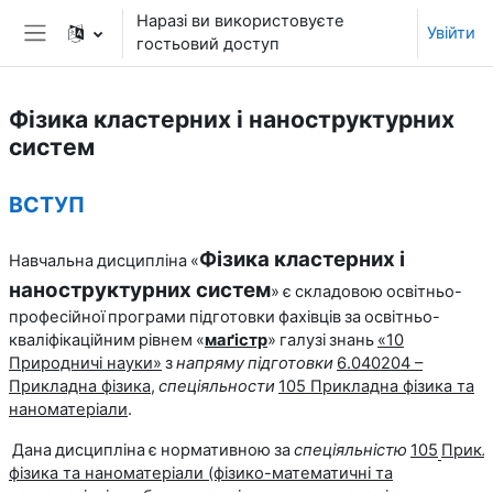
Перейти до головного вмісту
Наразі ви використовуєте
Увійти
гостьовий доступ
Бокова панель
Фізика кластерних і наноструктурних
систем
Структура за темами
ВСТУП
Фізика кластерних і
Навчальна
дисципліна
«
наноструктурних систем
»
є
складовою
освітньо-
професійної
програми
підготовки
фахівців
за
освітньо-
кваліфіка­ційним
рівнем
«
маґістр
»
галузі
знань
«10
Природничі науки»
з
напряму
підготовки
6.040204 –
Прикладна фізика
,
спеціяльности
105 Прикладна фізика та
наноматеріали
.
Дана
дисципліна
є
нормативною
за
спеціяльністю
105
Прикл
фізика та наноматеріали (фізико-математичні та