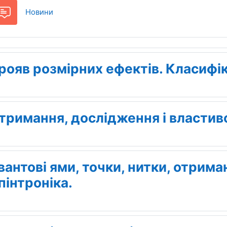
Форум
Новини
рояв розмірних ефектів. Класифік
тримання, дослідження і властиво
вантові ями, точки, нитки, отриман
пінтроніка.