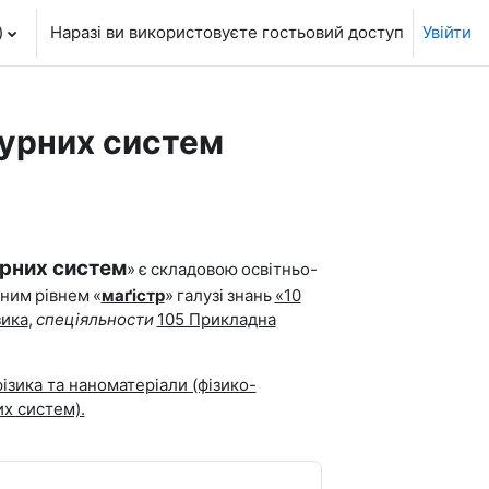
‎
Наразі ви використовуєте гостьовий доступ
Увійти
турних систем
урних систем
»
є
складовою
освітньо-
йним
рівнем
«
маґістр
»
галузі
знань
«10
зика
,
спеціяльности
105 Прикладна
ізика та наноматеріали (фізико-
х систем).