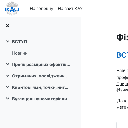
Перейти до головного вмісту
На головну
На сайт КАУ
Фі
ВСТУП
Згорнути
Ст
Новини
ВС
Прояв розмірних ефектів. Класифікація нанооб'єктів.
Згорнути
Навч
Отримання, дослідження і властивості наноматеріалів.
профе
Згорнути
Приро
Квантові ями, точки, нитки, отримання і властивості. Спінтроніка.
фізик
Згорнути
Вуглецеві наноматеріали
Дана
Згорнути
матем