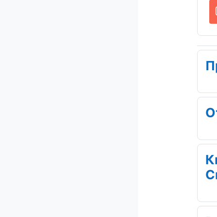
П
О
К
С