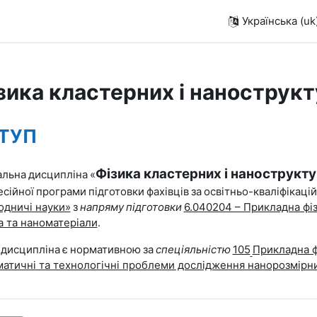
Українська ‎(uk)
зика кластерних і нанострук
руктура за темами
ТУП
Фізика кластерних і нанострукт
альна
дисципліна
«
сійної
програми
підготовки
фахівців
за
освітньо-кваліфіка­ці
дничі науки»
з
напряму
підготовки
6.040204 – Прикладна фі
а та наноматеріали
.
дисципліна
є
нормативною
за
спеціяльністю
105
Прикладна ф
атичні та технологічні проблеми дослідження нанорозмірни