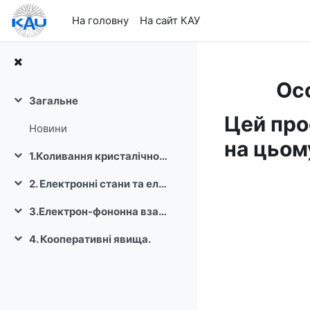
Перейти до головного вмісту
На головну
На сайт КАУ
Осо
Загальне
Згорнути
Цей про
Новини
на цьом
1.Коливання кристалічної гратки та фононні стани.
Згорнути
2. Електронні стани та електронні властивості твердого тіла.
Згорнути
3.Електрон-фононна взаємодія.
Згорнути
4. Кооперативні явища.
Згорнути