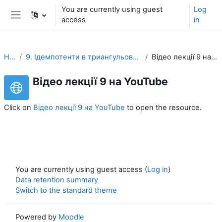
Skip to main content
You are currently using guest
Log
access
in
Side panel
НПК
9. Ідемпотенти в триангульованій категорії.
Відео лекції 9 на YouTube
Відео лекції 9 на YouTube
Click on
Відео лекції 9 на YouTube
to open the resource.
You are currently using guest access (
Log in
)
Data retention summary
Switch to the standard theme
Powered by
Moodle