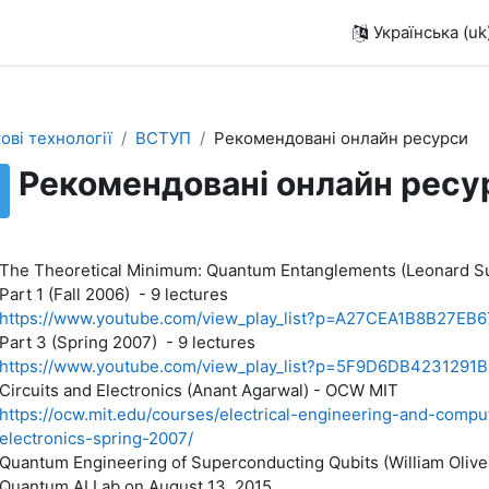
Українська ‎(uk)
ові технології
ВСТУП
Рекомендовані онлайн ресурси
Рекомендовані онлайн ресу
The Theoretical Minimum: Quantum Entanglements (Leonard Su
Part 1 (Fall 2006) - 9 lectures
https://www.youtube.com/view_
play_list?p=A27CEA1B8B27EB6
Part 3 (Spring 2007) - 9 lectures
https://www.youtube.com/view_
play_list?p=5F9D6DB4231291B
Circuits and Electronics (Anant Agarwal) - OCW MIT
https://ocw.mit.edu/courses/
electrical-engineering-and-
comput
electronics-
spring-2007/
Quantum Engineering of Superconducting Qubits (William Oliver
Quantum AI Lab on August 13, 2015