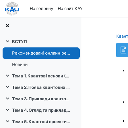
Перейти до головного вмісту
На головну
На сайт КАУ
Квант
ВСТУП
Згорнути
Рекомендовані онлайн ресурси
Новини
Тема 1. Квантові основи (2 лекції)
Згорнути
Тема 2. Поява квантових матеріалів (2 лекції)
Згорнути
Тема 3. Приклади квантових матеріалів
Згорнути
Тема 4. Огляд та приклади квантових технологій (3 лекції)
Згорнути
Тема 5. Квантові проекти в Європі та світі (1 лекція)
Згорнути