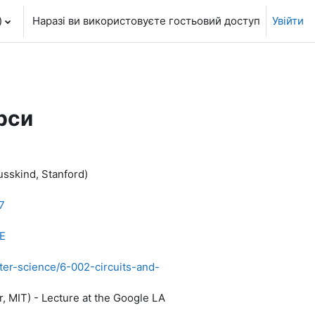
‎
Наразі ви використовуєте гостьовий доступ
Увійти
рси
sskind, Stanford)
7
E
er-science/6-002-
circuits-and-
, MIT) - Lecture at the Google LA