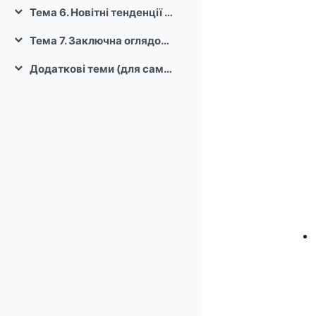
Тема 6. Новітні тенденції та майбутні напрямки у квантових технологіях (1 лекція)
Згорнути
Тема 7. Заключна оглядова лекція (1 лекція)
Згорнути
Додаткові теми (для самостійної роботи)
Згорнути