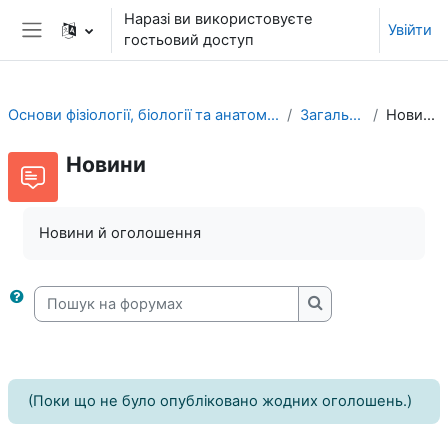
Перейти до головного вмісту
Наразі ви використовуєте
Увійти
гостьовий доступ
Бокова панель
Основи фізіології, біології та анатомії 1
Загальне
Новини
Новини
Новини й оголошення
Пошук на форумах
Пошук на форума
(Поки що не було опубліковано жодних оголошень.)