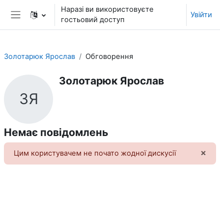
Перейти до головного вмісту
Наразі ви використовуєте
Увійти
гостьовий доступ
Бокова панель
Золотарюк Ярослав
Обговорення
Золотарюк Ярослав
ЗЯ
Немає повідомлень
×
Цим користувачем не почато жодної дискусії
Від