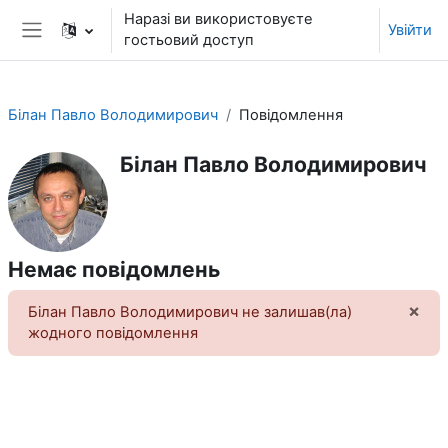
Перейти до головного вмісту
Наразі ви використовуєте
Увійти
гостьовий доступ
Бокова панель
Білан Павло Володимирович
Повідомлення
Білан Павло Володимирович
Немає повідомлень
×
Білан Павло Володимирович не залишав(ла)
Від
жодного повідомлення