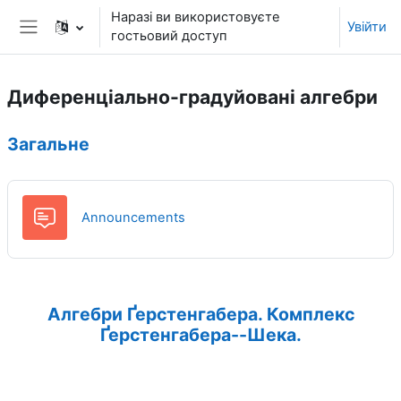
Перейти до головного вмісту
Наразі ви використовуєте
Увійти
гостьовий доступ
Бокова панель
Диференціально-градуйовані алгебри
Структура за темами
Загальне
Форум
Announcements
Алгебри Ґерстенгабера. Комплекс
Ґерстенгабера--Шека.