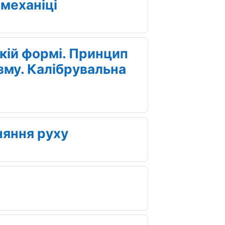
 механіці
кій формі. Принцип
зму. Калібрувальна
няння руху