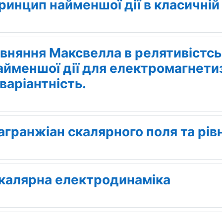
ринцип найменшої дії в класичній
івняння Максвелла в релятивістсь
айменшої дії для електромагнети
нваріантність.
агранжіан скалярного поля та рів
калярна електродинаміка