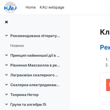
Skip to main content
Home
KAU webpage
Кл
Рекомендована література
Collapse
To
Новини
Ре
Принцип найменшої дії в класичній механіці
Collapse
Рівняння Максвелла в релятивістській формі. Принцип найменшої дії для електромагнетизму. Калібрувальна інваріантність.
Collapse
Лагранжіан скалярного поля та рівняння руху
Collapse
Скалярна електродинаміка
Collapse
Теорема Нетер
Collapse
Групи та алгебри Лі
Collapse