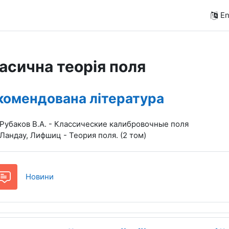
En
асична теорія поля
pic outline
комендована література
Рубаков В.А. - Классические калибровочные поля
Ландау, Лифшиц - Теория поля. (2 том)
Forum
Новини