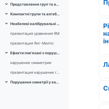
П
Представлення груп та алгебр Лі
Collapse
Компактні групи та алгебри Лі
Collapse
Неабелеві калібрувальні поля
Р
Collapse
н
презентация уравнения ЯМ
і
презентация Янг-Миллс
Ефекти пов'язані з порушенням симетрії
Collapse
нарушение симметрии
Л
презентация нарушение глобальной U(1) симметрии
Порушення симетрії у калібрувальних теоріях. Механізм Хіггса.
Collapse
С