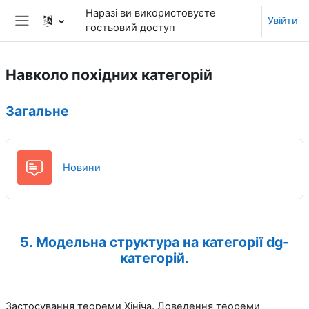
Перейти до головного вмісту
Наразі ви використовуєте
Увійти
гостьовий доступ
Бокова панель
Навколо похідних категорій
Структура за темами
Загальне
Форум
Новини
5. Модельна структура на категорії dg-
категорій.
Застосування теореми Хініча. Доведення теореми