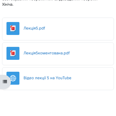
Хініча.
Файл
Лекція5.pdf
Файл
Лекція5коментована.pdf
URL (веб-посилання)
Відео лекції 5 на YouTube
Відкритий покажчик курсу