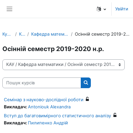
Перейти до головного вмісту
Увійти
Бокова панель
Курси
КАУ
Кафедра математики
Осінній семестр 2019-2020 н.р.
Осінній семестр 2019-2020 н.р.
Категорії курсів
Пошук курсів
Пошук курсів
Семінар з науково-дослідної роботи
Викладач:
Antoniouk Alexandra
Вступ до багатовимірного статистичного аналізу
Викладач:
Пилипенко Андрій